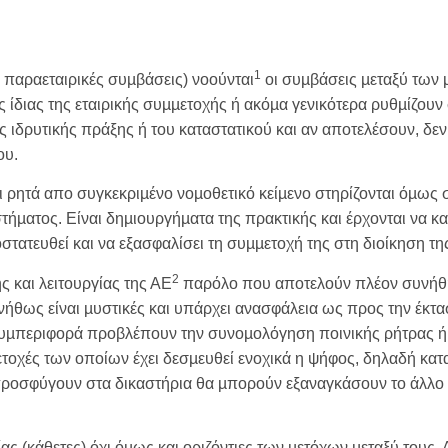
1
 παραεταιρικές συµβάσεις) νοούνται
οι συµβάσεις µεταξύ των 
ς ίδιας της εταιρικής συµµετοχής ή ακόµα γενικότερα ρυθµίζουν
ης ιδρυτικής πράξης ή του καταστατικού και αν αποτελέσουν, δεν
ου.
ι ρητά απο συγκεκριµένο νοµοθετικό κείµενο στηρίζονται όµως σ
τήµατος. Είναι δηµιουργήµατα της πρακτικής και έρχονται να 
ατευθεί και να εξασφαλίσει τη συµµετοχή της στη διοίκηση της
2
 και λειτουργίας της ΑΕ
παρόλο που αποτελούν πλέον συνήθη 
νήθως είναι µυστικές και υπάρχει ανασφάλεια ως προς την έκτα
συµπεριφορά προβλέπουν την συνοµολόγηση ποινικής ρήτρας ή
ετοχές των οποίων έχει δεσµευθεί ενοχικά η ψήφος, δηλαδή κ
προσφύγουν στα δικαστήρια θα µπορούν εξαναγκάσουν το άλλο 
ας (κάθετες) όχι όµως και οριζόντιες των µετόχων µεταξύ τους.