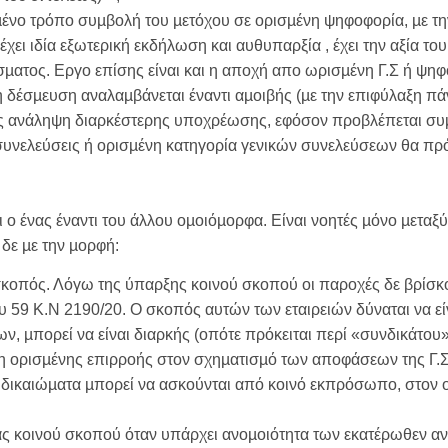
µένο τρόπο συµβολή του µετόχου σε ορισµένη ψηφοφορία, µε την 
 έχει ιδία εξωτερική εκδήλωση και αυθυπαρξία , έχει την αξία τ
µατος. Εργο επίσης είναι και η αποχή απο ωρισµένη Γ.Σ ή ψη
δέσµευση αναλαµβάνεται έναντι αµοιβής (µε την επιφύλαξη πάν
ς ανάληψη διαρκέστερης υποχρέωσης, εφόσον προβλέπεται συµπ
ς συνελεύσεις ή ορισµένη κατηγορία γενικών συνελεύσεων θα π
 ο ένας έναντι του άλλου οµοιόµορφα. Είναι νοητές µόνο µεταξύ
 δε µε την µορφή:
σκοπός. Λόγω της ύπαρξης κοινού σκοπού οι παροχές δε βρίσκο
υ 59 Κ.Ν 2190/20. Ο σκοπός αυτών των εταιρειών δύναται να είν
 µπορεί να είναι διαρκής (οπότε πρόκειται περί «συνδικάτου»
ση ορισµένης επιρροής στον σχηµατισµό των αποφάσεων της Γ.Σ.
 δικαιώµατα µπορεί να ασκούνται από κοινό εκπρόσωπο, στον 
 κοινού σκοπού όταν υπάρχει ανοµοιότητα των εκατέρωθεν αν