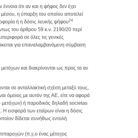
έννοια ότι αν και η ψήφος δεν έχει
ου µέσου, η ύπαρξη του οποίου αποτελεί
24
φοφορία ή η δόσις λευκής ψήφου
τως του άρθρου 59 κ.ν. 2190/20 περί
εριφορά σε όλες τις γενικές
ρόκειται για επαναλαµβανόµενη σύµβαση
 µετόχων και διακρίνονται ως προς τα αν
νται σε ανταλλακτική σχέση µεταξύ τους,
αι όµοιος µε αυτόν της ΑΕ, είτε να αφορά
 µετόχων) ή παροδικός δηλαδή societas
 Η εισφορά των εταίρων είναι η δόσις
οποίον δίδεται συνήθως εντολή
τιπαροχών (π.χ.ο ένας µέτοχος