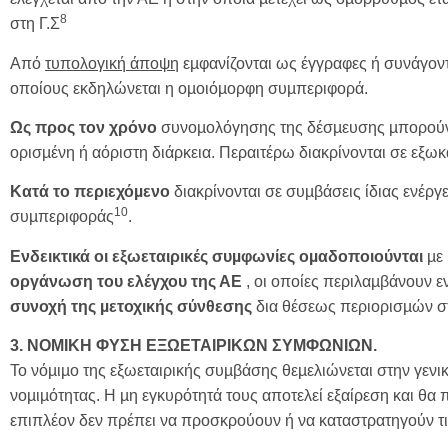
8
στη Γ.Σ
Από
τυπολογική άποψη
εµφανίζονται ως έγγραφες ή συνάγον
οποίους εκδηλώνεται η οµοιόµορφη συµπεριφορά.
Ως προς τον χρόνο
συνοµολόγησης της δέσµευσης µπορούν να
ορισµένη ή αόριστη διάρκεια. Περαιτέρω διακρίνονται σε εξω
Κατά το περιεχόµενο
διακρίνονται σε συµβάσεις ίδιας ενέργε
10
συµπεριφοράς
.
Ενδεικτικά οι εξωεταιρικές συµφωνίες οµαδοποιούνται
µε 
οργάνωση του ελέγχου της ΑΕ
, οι οποίες περιλαµβάνουν ε
συνοχή της µετοχικής σύνθεσης
δια θέσεως περιορισµών σ
3. ΝΟΜΙΚΗ ΦΥΣΗ ΕΞΩΕΤΑΙΡΙΚΩΝ ΣΥΜΦΩΝΙΩΝ.
Το νόµιµο της εξωεταιρικής συµβάσης θεµελιώνεται στην γεν
νοµιµότητας. Η µη εγκυρότητά τους αποτελεί εξαίρεση και θα π
επιπλέον δεν πρέπει να προσκρούουν ή να καταστρατηγούν τις