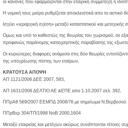
οι κανόνες που εφαρµόζονται στην εταιρική συµµετοχή ή ιδιότ
Η νοµική τους µοίρα ρυθµίζεται αποκλειστικά απο το αστικό δίκ
Ισχύει «ιεραρχική σχέση» µεταξύ καταστατικού και µετοχικής
Οµως και υπό το καθεστώς της θεωρίας του χωρισµού, σε εξα
προφανώς παράνοµης καταχρηστικής παραβίασης της εξωετ
Οι κυριώτερες διαφορές ανάµεσα στις δύο θεωρίες εντοπίζοντ
της υποχρέωσης πίστης των εταίρων.
ΚΡΑΤΟΥΣΑ ΑΠΟΨΗ
ΑΠ 1121/2006 ΔΕΕ 2007, 583,
ΑΠ 1631/2006 ΔΕΛΤΙΟ ΑΕ &ΕΠΕ απο 1.10.2007 σελ. 392,
ΠΠρΑθ 569/2007 ΕΕΜΠΔ 2008/76 µε σηµείωµα Ν.Βερβεσού
ΠΠρΒερ 304/ΤΠ/1998 ΝοΒ 2000,1604
Μεταξύ εταιρείας και µετόχων ακύρως συνάπτονται τέτοιες συµ