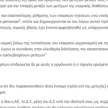
εί για την ύπαρξη µεταξύ των µετόχων της εταιρικής διαθέσεως (
ης και ελαστικότερης ρύθµισης των εταιρικών σχέσεων, ενώ εισ
5
tus personae
, οπότε και δηµιουργούνται εκ του λόγου αυτού π
στοιχης νοµικής βάσης έχει έντονα αµφισβητηθεί ως υπάρχουσα
 νοµική (λόγω της τυπικότητας του εταιρικού µηχανισµού) και π
 έχουν οι συντάκτες στην ελευθερία διάπλασης του καταστατικο
7
ων εγκλωβισµένων µετόχων
τρίτων επιδιώκεται δε µε αυτές η οργάνωση ή η τήρηση ορισµέ
οια ότι δεν παρακολουθούν άλλη έννοµη σχέση επί της µετοχής)
ήρα.
 ίδια η ΑΕ, το Δ.Σ, µέλη του Δ.Σ υπό την ιδιότητά τους ως συµ
εταίροςστην αντίθετη περίπτωση θα επέρχετο αποτέλεσµα ισοδ