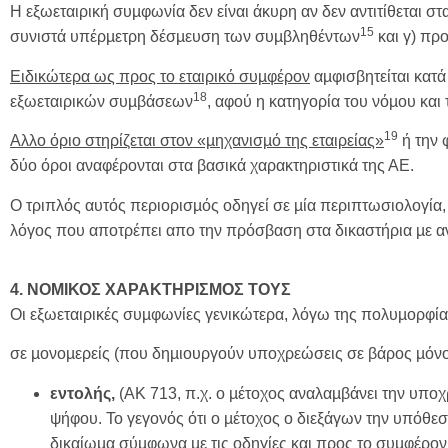
Η εξωεταιρική συµφωνία δεν είναι άκυρη αν δεν αντιτίθεται στα
15
συνιστά υπέρµετρη δέσµευση των συµβληθέντων
και γ) πρ
Ειδικώτερα ως προς το εταιρικό συµφέρον
αµφισβητείται κατά
18
εξωεταιρικών συµβάσεων
, αφού η κατηγορία του νόµου κα
19
Αλλο όριο στηρίζεται στον «µηχανισµό της εταιρείας»
ή την 
δύο όροι αναφέρονται στα βασικά χαρακτηριστικά της ΑΕ.
Ο τριπλός αυτός περιορισµός οδηγεί σε µία περιπτωσιολογία,
λόγος που αποτρέπει απο την πρόσβαση στα δικαστήρια µε αντ
4. ΝΟΜΙΚΟΣ ΧΑΡΑΚΤΗΡΙΣΜΟΣ ΤΟΥΣ
Οι εξωεταιρικές συµφωνίες γενικώτερα, λόγω της πολυµορφίας
σε µονοµερείς (που δηµιουργούν υποχρεώσεις σε βάρος µόνο
εντολής,
(ΑΚ 713, π.χ. ο µέτοχος αναλαµβάνει την υποχ
ψήφου. Το γεγονός ότι ο µέτοχος ο διεξάγων την υπόθεση 
δικαίωµα σύµφωνα µε τις οδηγίες και προς το συµφέρον