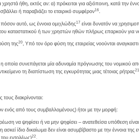
 χρηστά ήθη, εκτός αν: α) πρόκειται για αξιόποινη, κατά την ένν
16
οσβάλλει ή παραβιάζει το εταιρικό συµφέρον
.
17
 πόσον αυτό, ως έννοια οµιχλώδης
είναι δυνατόν να χρησιµοπ
ι του καταστατικού ή των χρηστών ηθών πλήρως επαρκούν για να
20
φύση της
, Υπό τον όρο φύση της εταιρείας νοούνται αναγκαστικ
 η οποία συνεπάγεται µία αδυναµία πρόγνωσης του νοµικού αποτ
2
ικείµενο τη διαπίστωση της εγκυρότητας µιας τέτοιας ρήτρας
 τους διακρίνονται:
ν ενός από τους συµβαλλοµένους) ήτοι µε την µορφή:
ρέωση να ψηφίσει ή να µην ψηφίσει – ανατεθείσα υπόθεση είναι
ασκεί ίδιο δικαίωµα δεν είναι ασυµβίβαστο µε την έννοια της εν
22
 του εντολέως)
,