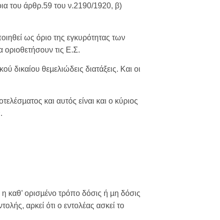
οια του άρθρ.59 του ν.2190/1920, β)
οιηθεί ως όριο της εγκυρότητας των
 οριοθετήσουν τις Ε.Σ.
ού δικαίου θεµελιώδεις διατάξεις. Και οι
ελέσµατος και αυτός είναι και ο κύριος
1
.
 η καθ’ ορισµένο τρόπο δόσις ή µη δόσις
τολής, αρκεί ότι ο εντολέας ασκεί το