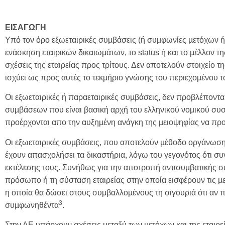
ΕΙΣΑΓΩΓΗ
Υπό τον όρο εξωεταιρικές συµβάσεις (ή συµφωνίες µετόχων ή
ενάσκηση εταιρικών δικαιωµάτων, το status ή και το µέλλον τη
σχέσεις της εταιρείας προς τρίτους. Δεν αποτελούν στοιχείο τ
ισχύει ως προς αυτές το τεκµήριο γνώσης του περιεχοµένου τ
Οι εξωεταιρικές ή παραεταιρικές συµβάσεις, δεν προβλέποντα
συµβάσεων που είναι βασική αρχή του ελληνικού νοµικού συσ
προέρχονται απο την αυξηµένη ανάγκη της µειοψηφίας να προστ
Οι εξωεταιρικές συµβάσεις, που αποτελούν µέθοδο οργάνωσης
έχουν απασχολήσει τα δικαστήρια, λόγω του γεγονότος ότι συ
εκτέλεσης τους. Συνήθως για την αποτροπή αντισυµβατικής 
πρόσωπο ή τη σύσταση εταιρείας στην οποία εισφέρουν τις µ
η οποία θα δώσει στους συµβαλλοµένους τη σιγουριά ότι αν 
3
συµφωνηθέντα
.
Στην ΑΕ υπάρχουν σχέσεις µεταξύ των µετόχων και της εταιρεί