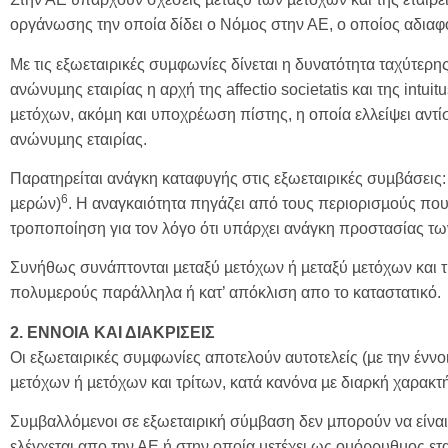
οργάνωσης την οποία δίδει ο Νόµος στην ΑΕ, ο οποίος αδιαφορ
Με τις εξωεταιρικές συµφωνίες δίνεται η δυνατότητα ταχύτερ
ανώνυµης εταιρίας η αρχή της affectio societatis και της intui
µετόχων, ακόµη και υποχρέωση πίστης, η οποία ελλείψει αντί
ανώνυµης εταιρίας.
Παρατηρείται ανάγκη καταφυγής στις εξωεταιρικές συµβάσεις:
6
µερών)
. Η αναγκαιότητα πηγάζει από τους περιορισµούς που
τροποποίηση για τον λόγο ότι υπάρχει ανάγκη προστασίας τ
Συνήθως συνάπτονται µεταξύ µετόχων ή µεταξύ µετόχων και 
πολυµερούς παράλληλα ή κατ’ απόκλιση απο το καταστατικό.
2. ΕΝΝΟΙΑ ΚΑΙ ΔΙΑΚΡΙΣΕΙΣ
Οι εξωεταιρικές συµφωνίες αποτελούν αυτοτελείς (µε την ένν
µετόχων ή µετόχων και τρίτων, κατά κανόνα µε διαρκή χαρακτ
Συµβαλλόµενοι σε εξωεταιρική σύµβαση δεν µπορούν να είναι η
ελέγχεται απο την ΑΕ ή στην οποία µετέχει ως οµόρρυθµος 