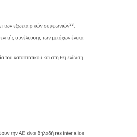
33
χύει των εξωεταιρικών συµφωνιών
.
 γενικής συνέλευσης των µετόχων ένεκα
ία του καταστατικού και στη θεµελίωση
υν την ΑΕ είναι δηλαδή res inter alios