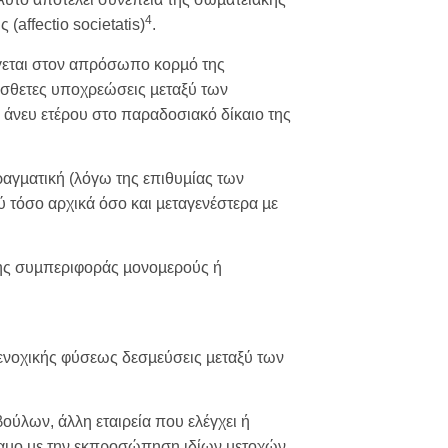
4
affectio societatis)
.
άγεται στον απρόσωπο κορµό της
ρόσθετες υποχρεώσεις µεταξύ των
 άνευ ετέρου στο παραδοσιακό δίκαιο της
ραγµατική (λόγω της επιθυµίας των
ύ τόσο αρχικά όσο και µεταγενέστερα µε
νης συµπεριφοράς µονοµερούς ή
 ενοχικής φύσεως δεσµεύσεις µεταξύ των
βούλων, άλλη εταιρεία που ελέγχει ή
ύναµο µε την εκπροσώπηση ιδίων µετοχών