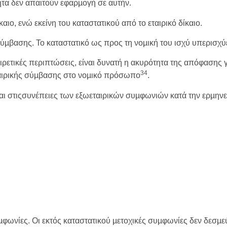
ητα δεν απαιτούν εφαρµογή σε αυτήν.
αιο, ενώ εκείνη του καταστατικού από το εταιρικό δίκαιο.
 σύµβασης. Το καταστατικό ως προς τη νοµική του ισχύ υπερισ
ιρετικές περιπτώσεις, είναι δυνατή η ακυρότητα της απόφασης
34
αιρικής σύµβασης στο νοµικό πρόσωπο
.
αι στιςσυνέπειες των εξωεταιρικών συµφωνιών κατά την ερµηνε
φωνίες. Οι εκτός καταστατικού µετοχικές συµφωνίες δεν δεσµεύο