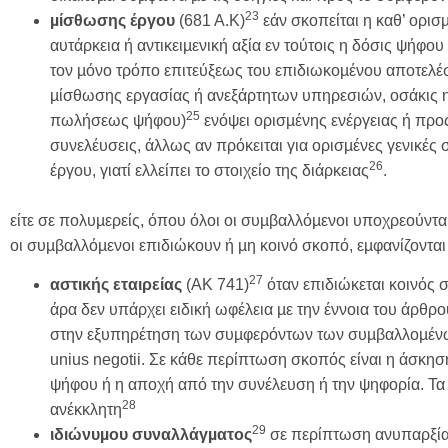
23
µίσθωσης έργου
(681 Α.Κ)
εάν σκοπείται η καθ’ ορισ
αυτάρκεια ή αντικειµενική αξία εν τούτοις η δόσις ψήφου
τον µόνο τρόπο επιτεύξεως του επιδιωκοµένου αποτελέσ
µίσθωσης εργασίας ή ανεξάρτητων υπηρεσιών, οσάκις η 
25
πωλήσεως ψήφου)
ενόψει ορισµένης ενέργειας ή προ
συνελέυσεις, άλλως αν πρόκειται για ορισµένες γενικέ
26
έργου, γιατί ελλείπει το στοιχείο της διάρκειας
.
είτε σε πολυµερείς, όπου όλοι οι συµβαλλόµενοι υποχρεούνται
οι συµβαλλόµενοι επιδιώκουν ή µη κοινό σκοπό, εµφανίζονται
27
αστικής εταιρείας
(ΑΚ 741)
όταν επιδιώκεται κοινός 
άρα δεν υπάρχει ειδική ωφέλεια µε την έννοια του άρθρο
στην εξυπηρέτηση των συµφερόντων των συµβαλλοµένων,
unius negotii. Σε κάθε περίπτωση σκοπός είναι η άσκη
ψήφου ή η αποχή από την συνέλευση ή την ψηφορία. Τα
28
ανέκκλητη
29
ιδιώνυµου συναλλάγµατος
σε περίπτωση ανυπαρξίας