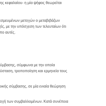
ης κεφαλαίου- η µία ψήφος θεωρείται
 δεσµευµένων µετοχών ο µεταβιβάζων
ς, µε την υπόσχεση των τελευταίων ότι
πο αυτές.
 σύµβασης, σύµφωνα µε την οποία
 σύσταση, τροποποίηση και ερµηνεία τους
ρικής σύµβασης, σε µία ενιαία θεώρηση
ετοχή των συµβαλλοµένων. Κατά συνέπεια