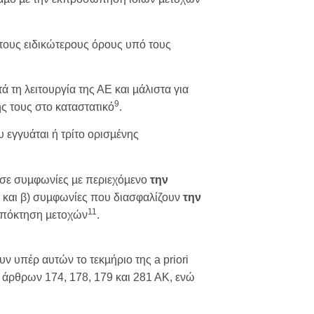
ους ειδικώτερους όρους υπό τους
τη λειτουργία της ΑΕ και µάλιστα για
9
ς τους στο καταστατικό
.
υ εγγυάται ή τρίτο ορισµένης
) σε συµφωνίες µε περιεχόµενο
την
σ και β) συµφωνίες που διασφαλίζουν
την
11
απόκτηση µετοχών
.
υν υπέρ αυτών το τεκµήριο της a priori
ων άρθρων 174, 178, 179 και 281 ΑΚ, ενώ