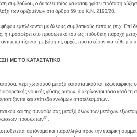
θέση συµβούλου, ο δε τελευταίος να καταψηφίσει πρόταση αύξησ
ύλαξη των οριζοµένων στο άρθρο 59 του Κ.Ν. 2190/20.
ρί ψήφου εµπλέκονται µέ άλλους συµβατικούς τύπους (π.χ. Επί
ς, ή προσφέρει στο προσωπικό του ως πρόσθετη παροχή µετοχέ
 αντιµετωπίζονται µε βάση τις αρχές που ισχύουν για κάθε µία α
ΕΣΗ ΜΕ ΤΟ ΚΑΤΑΣΤΑΤΙΚΟ
ρατούσα, περί χωρισµού µεταξύ καταστατικού και εξωεταιρικής
 διαφορετικής νοµικής φύσης αυτών, διακρίνονται τόσο κατά τη
 εντοπίζονται και επίπεδο εννόµων αποτελεσµάτων.
τατικού και της συναφθείσας µεταξύ όλων των µετόχων εξωεται
31
ν ενώσεων προσώπων
.
τοποθετείται αυτόνοµα και παράλληλα προς την εταιρική συµµ