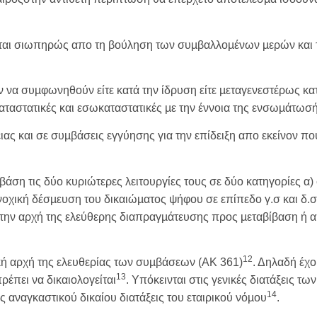
ται σιωπηρώς απο τη βούληση των συµβαλλοµένων µερών και τ
 συµφωνηθούν είτε κατά την ίδρυση είτε µεταγενεστέρως κατά 
καταστατικές και εσωκαταστατικές µε την έννοια της ενσωµάτωσή
ιας και σε συµβάσεις εγγύησης για την επίδειξη απο εκείνον πο
βάση τις δύο κυριώτερες λειτουργίες τους σε δύο κατηγορίες α
νοχική δέσµευση του δικαιώµατος ψήφου σε επίπεδο γ.σ και δ.
την αρχή της ελεύθερης διαπραγµάτευσης προς µεταβίβαση ή 
12
ική αρχή της ελευθερίας των συµβάσεων (ΑΚ 361)
. Δηλαδή έχο
13
ρέπει να δικαιολογείται
. Υπόκεινται στις γενικές διατάξεις τ
14
 αναγκαστικού δικαίου διατάξεις του εταιρικού νόµου
.