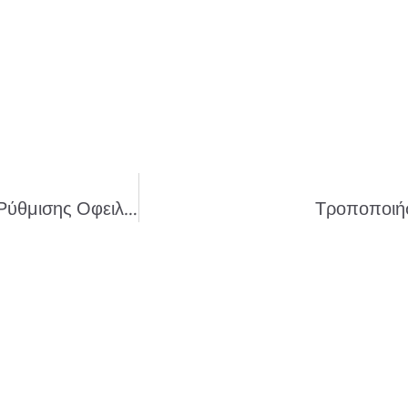
Κόκκινα Δάνεια Και Εξωδικαστικός Μηχανισμός Ρύθμισης Οφειλών
Τροποποιήσ