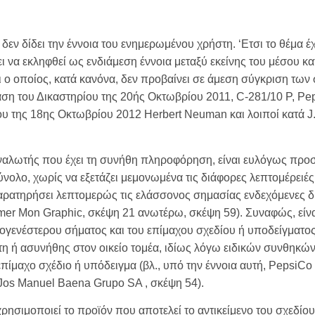
 δεν δίδει την έννοια του ενημερωμένου χρήστη. ‘Ετσι το θέμα έ
ει να εκληφθεί ως ενδιάμεση έννοια μεταξύ εκείνης του μέσου 
αι ο οποίος, κατά κανόνα, δεν προβαίνει σε άμεση σύγκριση τω
όφαση του Δικαστηρίου της 20ής Οκτωβρίου 2011, C-281/10 P, P
ου της 18ης Οκτωβρίου 2012 Herbert Neuman και λοιποί κατά J
ταναλωτής που έχει τη συνήθη πληροφόρηση, είναι ευλόγως προσ
νολο, χωρίς να εξετάζει μεμονωμένα τις διάφορες λεπτομέρειές 
παρατηρήσει λεπτομερώς τις ελάσσονος σημασίας ενδεχόμενες 
 Mon Graphic, σκέψη 21 ανωτέρω, σκέψη 59). Συναφώς, είναι 
γενέστερου σήματος και του επίμαχου σχεδίου ή υποδείγματος 
ατη ή ασυνήθης στον οικείο τομέα, ιδίως λόγω ειδικών συνθηκώ
επίμαχο σχέδιο ή υπόδειγμα (βλ., υπό την έννοια αυτή, PepsiC
Jos Manuel Baena Grupo SA , σκέψη 54).
χρησιμοποιεί το προϊόν που αποτελεί το αντικείμενο του σχεδί