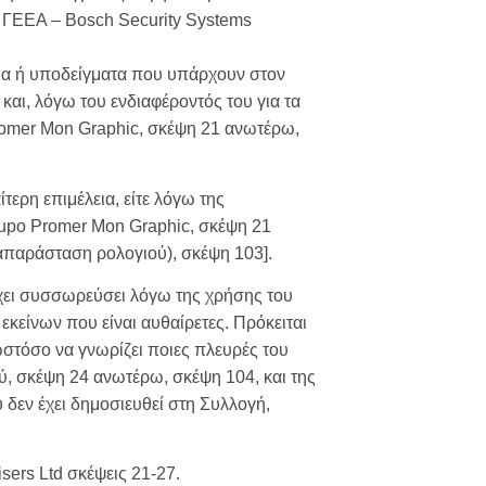
ά ΓΕΕΑ – Bosch Security Systems
έδια ή υποδείγματα που υπάρχουν στον
και, λόγω του ενδιαφέροντός του για τα
romer Mon Graphic, σκέψη 21 ανωτέρω,
τερη επιμέλεια, είτε λόγω της
rupo Promer Mon Graphic, σκέψη 21
απαράσταση ρολογιού), σκέψη 103].
 έχει συσσωρεύσει λόγω της χρήσης του
εκείνων που είναι αυθαίρετες. Πρόκειται
στόσο να γνωρίζει ποιες πλευρές του
ύ, σκέψη 24 ανωτέρω, σκέψη 104, και της
δεν έχει δημοσιευθεί στη Συλλογή,
sers Ltd σκέψεις 21-27.