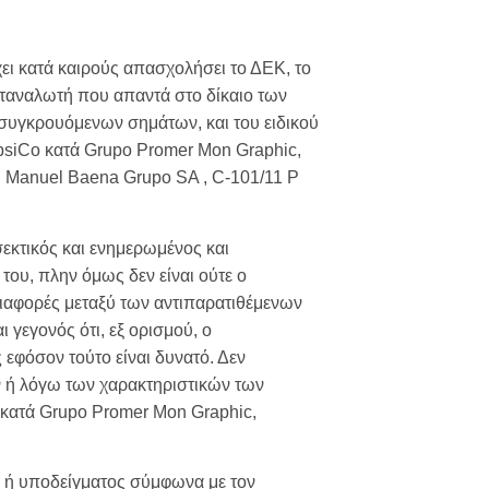
χει κατά καιρούς απασχολήσει το ΔΕΚ, το
καταναλωτή που απαντά στο δίκαιο των
ν συγκρουόμενων σημάτων, και του ειδικού
epsiCo κατά Grupo Promer Mon Graphic,
. Manuel Baena Grupo SA , C-101/11 P
εκτικός και ενημερωμένος και
του, πλην όμως δεν είναι ούτε ο
διαφορές μεταξύ των αντιπαρατιθέμενων
γεγονός ότι, εξ ορισμού, ο
εφόσον τούτο είναι δυνατό. Δεν
ν ή λόγω των χαρακτηριστικών των
o κατά Grupo Promer Mon Graphic,
ου ή υποδείγματος σύμφωνα με τον