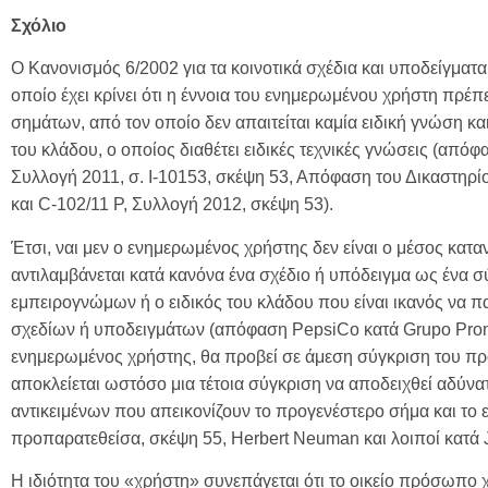
Σχόλιο
Ο Κανονισμός 6/2002 για τα κοινοτικά σχέδια και υποδείγματα
οποίο έχει κρίνει ότι η έννοια του ενημερωμένου χρήστη πρέπ
σημάτων, από τον οποίο δεν απαιτείται καμία ειδική γνώση κ
του κλάδου, ο οποίος διαθέτει ειδικές τεχνικές γνώσεις (απ
Συλλογή 2011, σ. I-10153, σκέψη 53, Απόφαση του Δικαστηρί
και C-102/11 P, Συλλογή 2012, σκέψη 53).
Έτσι, ναι μεν ο ενημερωμένος χρήστης δεν είναι ο μέσος κα
αντιλαμβάνεται κατά κανόνα ένα σχέδιο ή υπόδειγμα ως ένα σύ
εμπειρογνώμων ή ο ειδικός του κλάδου που είναι ικανός να 
σχεδίων ή υποδειγμάτων (απόφαση PepsiCo κατά Grupo Promer
ενημερωμένος χρήστης, θα προβεί σε άμεση σύγκριση του προ
αποκλείεται ωστόσο μια τέτοια σύγκριση να αποδειχθεί αδύν
αντικειμένων που απεικονίζουν το προγενέστερο σήμα και το 
προπαρατεθείσα, σκέψη 55, Herbert Neuman και λοιποί κατά 
Η ιδιότητα του «χρήστη» συνεπάγεται ότι το οικείο πρόσωπο 