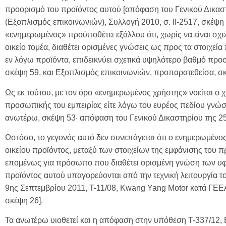
προορισμό του προϊόντος αυτού [απόφαση του Γενικού Δικαστ
(Εξοπλισμός επικοινωνιών), Συλλογή 2010, σ. II-2517, σκέψη
«ενημερωμένος» προϋποθέτει εξάλλου ότι, χωρίς να είναι σχε
οικείο τομέα, διαθέτει ορισμένες γνώσεις ως προς τα στοιχεί
εν λόγω προϊόντα, επιδεικνύει σχετικά υψηλότερο βαθμό πρ
σκέψη 59, και Εξοπλισμός επικοινωνιών, προπαρατεθείσα, σκ
Ως εκ τούτου, με τον όρο «ενημερωμένος χρήστης» νοείται ο χ
προσωπικής του εμπειρίας είτε λόγω του ευρέος πεδίου γνώσ
ανωτέρω, σκέψη 53· απόφαση του Γενικού Δικαστηρίου της 25
Ωστόσο, το γεγονός αυτό δεν συνεπάγεται ότι ο ενημερωμένος
οικείου προϊόντος, μεταξύ των στοιχείων της εμφάνισης του π
επομένως για πρόσωπο που διαθέτει ορισμένη γνώση των υφι
προϊόντος αυτού υπαγορεύονται από την τεχνική λειτουργία 
9ης Σεπτεμβρίου 2011, T-11/08, Kwang Yang Motor κατά ΓΕΕ
σκέψη 26].
Τα ανωτέρω υιοθετεί και η απόφαση στην υπόθεση T-337/12, El