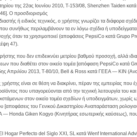
ηρίου της 22ας Ιουνίου 2010, T-153/08, Shenzhen Taiden κατ
 46]. Ο προσδιορισμός
διαστής ή ειδικός τεχνικός, ο χρήστης γνωρίζει τα διάφορα σχ
α που συνήθως περιλαμβάνουν τα εν λόγω σχέδια ή υποδείγματα 
οσοχής όταν τα χρησιμοποιεί (αποφάσεις PepsiCo κατά Grupo P
έψη 47).
ρήστης που δεν επιδεικνύει μετρίου βαθμού προσοχή, αλλά ιδιαί
εων που διαθέτει στον οικείο τομέα [απόφαση PepsiCo κατά G
ης Απριλίου 2013, T-80/10, Bell & Ross κατά ΓΕΕΑ — KIN (Αν
 χρήστης είναι σε θέση να διακρίνει, πέραν της εμπειρίας που
ροϊόντος που υπαγορεύονται από την τεχνική λειτουργία του και 
στάμενων στον οικείο τομέα σχεδίων ή υποδειγμάτων, χωρίς ω
του [αποφάσεις του Γενικού Δικαστηρίου Αναπαράσταση ρολογιο
Α — Honda Giken Kogyo (Κινητήρας εσωτερικής καύσεως), που 
 Hogar Perfecto del Siglo XXI, SL κατά Wenf International Advi