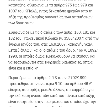
κατάταξης, σύµφωνα µε τα άρθρα 975 έως 979 και
1007 του ΚΠολΔ, εντός δεκαπέντε ηµερών από τη
λήξη της προθεσµίας αναγγελίας των απαιτήσεων
των δανειστών.
Σύµφωνα δε µε τις διατάξεις των άρθρ. 180, 181 και
182 του Πτωχευτικού Κώδικα (ν. 3588/ 2007) από την
έναρξη ισχύος του, στις 16.9.2007, καταργήθηκαν,
µεταξύ άλλων, και οι διατάξεις του άρθρ. 46α ν. 1892/
1990, οι οποίες όµως εξακολουθούν να ισχύουν και
να εφαρµόζονται στις εκκρεµείς διαδικασίες, όπως
είναι και η επίδικη.
Περαιτέρω µε το άρθρο 2 § 3 του ν. 2702/1999
προστέθηκε στην ανωτέρω § 10 του άρθρου 46 Α’
εδάφιο, που ορίζει, µεταξύ άλλων, ότι «αρµόδιο για
την εκδίκαση ανακοπών κατά του πίνακα κατάταξης
είναι το εφετείο, στην περιφέρεια του οποίου έχει την