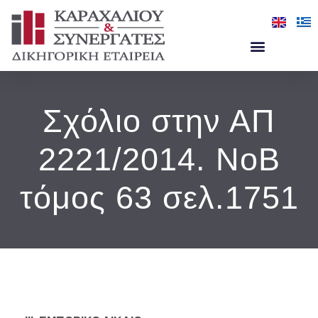
Οι Άνθρωποί Μας
Τομείς Υπηρεσιών
Σχόλιο στην ΑΠ
2221/2014. ΝοΒ
τόμος 63 σελ.1751