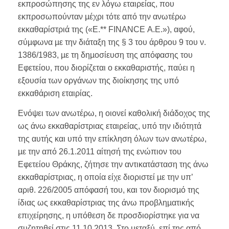
εκπροσώπησης της εν λόγω εταιρείας, που
εκπροσωπούνταν µέχρι τότε από την ανωτέρω
εκκαθαρίστριά της («Ε.** FINANCE Α.Ε.»), αφού,
σύµφωνα µε την διάταξη της § 3 του άρθρου 9 του ν.
1386/1983, µε τη δηµοσίευση της απόφασης του
Εφετείου, που διορίζεται ο εκκαθαριστής, παύει η
εξουσία των οργάνων της διοίκησης της υπό
εκκαθάριση εταιρίας.
Ενόψει των ανωτέρω, η οιονεί καθολική διάδοχος της
ως άνω εκκαθαρίστριας εταιρείας, υπό την ιδιότητά
της αυτής και υπό την επίκληση όλων των ανωτέρω,
µε την από 26.1.2011 αίτησή της ενώπιον του
Εφετείου Θράκης, ζήτησε την αντικατάσταση της άνω
εκκαθαρίστριας, η οποία είχε διοριστεί µε την υπ’
αριθ. 226/2005 απόφασή του, και τον διορισµό της
ίδιας ως εκκαθαρίστριας της άνω προβληµατικής
επιχείρησης, η υπόθεση δε προσδιορίστηκε για να
συζητηθεί στις 11.10.2013. Στο µεταξύ, επί της από