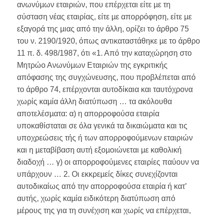
ανωνύµων εταιριών, που επέρχεται είτε µε τη
σύσταση νέας εταιρίας, είτε µε απορρόφηση, είτε µε
εξαγορά της µιας από την άλλη, ορίζει το άρθρο 75
του ν. 2190/1920, όπως αντικαταστάθηκε µε το άρθρο
11 π. δ. 498/1987, ότι «1. Από την καταχώρηση στο
Μητρώο Ανωνύµων Εταιριών της εγκριτικής
απόφασης της συγχώνευσης, που προβλέπεται από
το άρθρο 74, επέρχονται αυτοδίκαια και ταυτόχρονα
χωρίς καµία άλλη διατύπωση … τα ακόλουθα
αποτελέσµατα: α) η απορροφούσα εταιρία
υποκαθίσταται σε όλα γενικά τα δικαιώµατα και τις
υποχρεώσεις τής ή των απορροφούµενων εταιριών
και η µεταβίβαση αυτή εξοµοιώνεται µε καθολική
διαδοχή … γ) οι απορροφούµενες εταιρίες παύουν να
υπάρχουν … 2. Οι εκκρεµείς δίκες συνεχίζονται
αυτοδικαίως από την απορροφούσα εταιρία ή κατ’
αυτής, χωρίς καµία ειδικότερη διατύπωση από
µέρους της για τη συνέχιση και χωρίς να επέρχεται,