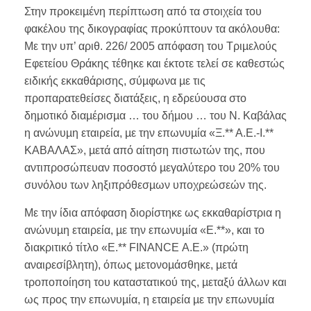
Στην προκειµένη περίπτωση από τα στοιχεία του
φακέλου της δικογραφίας προκύπτουν τα ακόλουθα:
Με την υπ’ αριθ. 226/ 2005 απόφαση του Τριµελούς
Εφετείου Θράκης τέθηκε και έκτοτε τελεί σε καθεστώς
ειδικής εκκαθάρισης, σύµφωνα µε τις
προπαρατεθείσες διατάξεις, η εδρεύουσα στο
δηµοτικό διαµέρισµα … του δήµου … του Ν. Καβάλας
η ανώνυµη εταιρεία, µε την επωνυµία «Ξ.** Α.Ε.-Ι.**
ΚΑΒΑΛΑΣ», µετά από αίτηση πιστωτών της, που
αντιπροσώπευαν ποσοστό µεγαλύτερο του 20% του
συνόλου των ληξιπρόθεσµων υποχρεώσεών της.
Με την ίδια απόφαση διορίστηκε ως εκκαθαρίστρια η
ανώνυµη εταιρεία, µε την επωνυµία «Ε.**», και το
διακριτικό τίτλο «Ε.** FINANCE Α.Ε.» (πρώτη
αναιρεσίβλητη), όπως µετονοµάσθηκε, µετά
τροποποίηση του καταστατικού της, µεταξύ άλλων και
ως προς την επωνυµία, η εταιρεία µε την επωνυµία