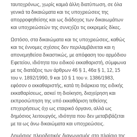
ταυτοχρόνως, χωρίς καµιά άλλη διατύπωση, σε όλα
γενικά τα δικαιώµατα και τις υποχρεώσεις της
απορροφηθείσης και ως διάδοχος των δικαιωµάτων
και υποχρεώσεών της συνεχίζει τις εκκρεµείς δίκες.
Ωστόσο, στα δικαιώµατα και τις υποχρεώσεις, καθώς
και τις έννοµες σχέσεις δεν περιλαµβάνεται και η
απονεµηθείσα δικαστικώς, µε απόφαση του αρµόδιου
Εφετείου, ιδιότητα του ειδικού εκκαθαριστή, σύµφωνα
µε τις διατάξεις των άρθρων 46 § 1, 46α § 1, 12, 15
του ν. 1892/1990, 9 και 10 § 1 του ν. 1386/1983,
εφόσον ο εκκαθαριστής, κατά τη διάρκεια της ειδικής
εκκαθαρίσεως, ασκεί τη διοίκηση, διαχείρηση και
εκπροσώπηση της υπό εκκαθάριση τεθείσης
επιχειρήσεως όχι ως εταιρικό όργανο, αλλά ως
δηµόσιος λειτουργός, ιδιότητα που δεν µεταβιβάζεται
µε τα ως άνω δικαιώµατα και υποχρεώσεις.
Δηµόσιος πλειοδοτικός διαγωνισµός στο πλαίσιο της