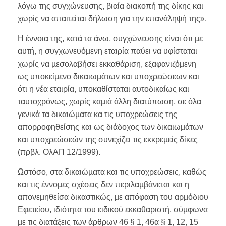
λόγω της συγχώνευσης, βιαία διακοπή της δίκης και
χωρίς να απαιτείται δήλωση για την επανάληψή της».
Η έννοια της, κατά τα άνω, συγχώνευσης είναι ότι µε
αυτή, η συγχωνευόµενη εταιρία παύει να υφίσταται
χωρίς να µεσολαβήσει εκκαθάριση, εξαφανιζόµενη
ως υποκείµενο δικαιωµάτων και υποχρεώσεων και
ότι η νέα εταιρία, υποκαθίσταται αυτοδικαίως και
ταυτοχρόνως, χωρίς καµιά άλλη διατύπωση, σε όλα
γενικά τα δικαιώµατα κα τις υποχρεώσεις της
απορροφηθείσης και ως διάδοχος των δικαιωµάτων
και υποχρεώσεών της συνεχίζει τις εκκρεµείς δίκες
(πρβλ. ΟλΑΠ 12/1999).
Ωστόσο, στα δικαιώµατα και τις υποχρεώσεις, καθώς
και τις έννοµες σχέσεις δεν περιλαµβάνεται και η
απονεµηθείσα δικαστικώς, µε απόφαση του αρµόδιου
Εφετείου, ιδιότητα του ειδικού εκκαθαριστή, σύµφωνα
µε τις διατάξεις των άρθρων 46 § 1, 46α § 1, 12, 15