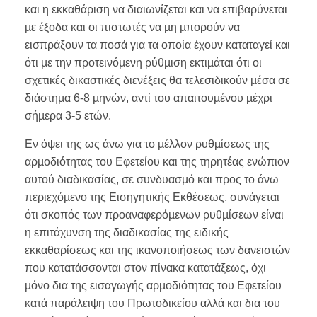
και η εκκαθάριση να διαιωνίζεται και να επιβαρύνεται
µε έξοδα και οι πιστωτές να µη µπορούν να
εισπράξουν τα ποσά για τα οποία έχουν καταταγεί και
ότι µε την προτεινόµενη ρύθµιση εκτιµάται ότι οι
σχετικές δικαστικές διενέξεις θα τελεσιδικούν µέσα σε
διάστηµα 6-8 µηνών, αντί του απαιτουµένου µέχρι
σήµερα 3-5 ετών.
Εν όψει της ως άνω για το µέλλον ρυθµίσεως της
αρµοδιότητας του Εφετείου και της τηρητέας ενώπιον
αυτού διαδικασίας, σε συνδυασµό και προς το άνω
περιεχόµενο της Εισηγητικής Εκθέσεως, συνάγεται
ότι σκοπός των προαναφερόµενων ρυθµίσεων είναι
η επιτάχυνση της διαδικασίας της ειδικής
εκκαθαρίσεως και της ικανοποιήσεως των δανειστών
που κατατάσσονται στον πίνακα κατατάξεως, όχι
µόνο δια της εισαγωγής αρµοδιότητας του Εφετείου
κατά παράλειψη του Πρωτοδικείου αλλά και δια του