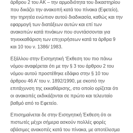
άρθρου 2 του ΑΚ – την αρµοδιότητα του δικαστηρίου
που δικάζει την ανακοπή κατά του πίνακα (Εφετείο),
την τηρητέα ενώπιον αυτού διαδικασία, καθώς και την
εφαρµογή των διατάξεων αυτών και επί των
ανακοπών κατά πινάκων που συντάσσονται για
τηνεκκαθάριση των επιχειρήσεων κατά τα άρθρα 9
και 10 του ν. 1386/ 1983.
Εξάλλου στην Εισηγητική ‘Εκθεση του πιο πάνω
νόµου αναφέρεται ότι µε την § 3 του άρθρου 2 του
νόµου αυτού προστέθηκε εδάφιο στην § 10 του
άρθρου 46 Α’ του ν. 1892/1990, µε σκοπό την
επιτάχυνση της εκκαθάρισης, στο οποίο ορίζεται ότι
οι ανακοπές εκδικάζονται σε πρώτο και τελευταίο
βαθµό από το Εφετείο.
Επισηµαίνεται δε στην Εισηγητική Έκθεση ότι οι
πιστωτές µέχρι σήµερα ασκούν πολλές φορές
αβάσιµες ανακοπές κατά του πίνακα, µε αποτέλεσµα