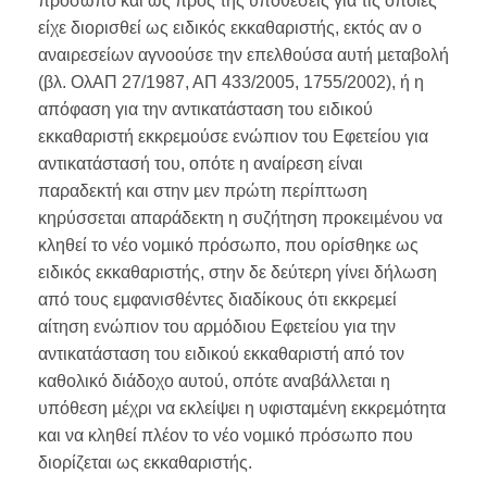
πρόσωπο και ως προς της υποθέσεις για τις οποίες
είχε διορισθεί ως ειδικός εκκαθαριστής, εκτός αν ο
αναιρεσείων αγνοούσε την επελθούσα αυτή µεταβολή
(βλ. ΟλΑΠ 27/1987, ΑΠ 433/2005, 1755/2002), ή η
απόφαση για την αντικατάσταση του ειδικού
εκκαθαριστή εκκρεµούσε ενώπιον του Εφετείου για
αντικατάστασή του, οπότε η αναίρεση είναι
παραδεκτή και στην µεν πρώτη περίπτωση
κηρύσσεται απαράδεκτη η συζήτηση προκειµένου να
κληθεί το νέο νοµικό πρόσωπο, που ορίσθηκε ως
ειδικός εκκαθαριστής, στην δε δεύτερη γίνει δήλωση
από τους εµφανισθέντες διαδίκους ότι εκκρεµεί
αίτηση ενώπιον του αρµόδιου Εφετείου για την
αντικατάσταση του ειδικού εκκαθαριστή από τον
καθολικό διάδοχο αυτού, οπότε αναβάλλεται η
υπόθεση µέχρι να εκλείψει η υφισταµένη εκκρεµότητα
και να κληθεί πλέον το νέο νοµικό πρόσωπο που
διορίζεται ως εκκαθαριστής.