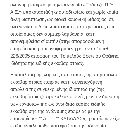
ανώνυµη εταιρεία µε την επωνυµία «Τράπεζα Π.**
Α.Ε.» υποκαταστάθηκε αυτοδικαίως και χωρίς καµία
άλλη διατύπωση, ως οιονεί καθολική διάδοχος, σε
όλα γενικά τα δικαιώµατα και τις υποχρεώσεις, στα
οποία όµως δεν συµπεριλαµβάνεται και η
απονεµηθείσα σ’ αυτήν (στην απορροφώµενη
εταιρεία) και η προαναφερόµενη µε την υπ’ αριθ.
226/2005 απόφαση του Τριµελούς Εφετείου Θράκης,
ιδιότητα της ειδικής εκκαθαρίστριας.
Η κατάλυση της νοµικής υπόστασης της παραπάνω
εκκαθαρίστριας εταιρίας και η συνεπαγόµενη
απώλεια της συγκεκριµένης ιδιότητάς της (της
εκκαθαρίστριας), προκάλεσε αφενός µεν την διακοπή
των εργασιών της ως άνω διαδικασίας ειδικής
εκκαθάρισης της ανώνυµης εταιρείας µε την
επωνυµία «Ξ.** Α.Ε.-Ι.** ΚΑΒΑΛΑΣ», η οποία δεν είχε
εισέτι ολοκληρωθεί και αφετέρου την αδυναµία