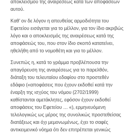
αποκλεισµού της αναιρέσεως κατά των αποφάσεων
αυτού.
Καθ’ ον δε λόγον η απευθείας αρµοδιότητα του
Εφετείου εισάγεται για το µέλλον, για τον ίδιο ακριβώς
λόγο και ο αποκλεισµός της αναιρέσεως κατά της
αποφάσεώς του, που στον ίδιο σκοπό κατατείνει,
ηθελήθη από το νοµοθέτη και για το µέλλον.
Συνεπώς η, κατά το γράµµα προβλέπουσα την
απαγόρευση της αναιρέσεως για το παρελθόν,
διάταξη του τελευταίου εδαφίου στο προστεθέν
εδάφιο («αποφάσεις που έχουν εκδοθεί κατά την
έναρξη της ισχύος του νόµου (2702/1999)
καθίστανται αµετάκλητες, εφόσον έχουν εκδοθεί
αποφάσεις του Εφετείου … «), ερµηνευόµενη
τελολογικώς ως µέρος της συνολικώς προστεθείσας
διατάξεως και όχι µεµονωµένως, έχει το σαφές
αντικειµενικό νόηµα ότι δεν επιτρέπεται γενικώς