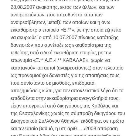
28.08.2007 ανακοπής, εκτός των άλλων, και των
αναιρεσειόντων, που απευθύνετο κατά των
αναιρεσίβλητων, µεταξύ των οποίων και η άνω
εκκαθαρίστρια εταιρεία «Ε.**», µε την οποία εζητείτο
να ακυρωθεί ο από 10.07.2007 πίνακας κατάταξης
δανειστών που συνέταξε ως εκκαθαρίστρια της
τεθείσης υπό ειδική εκκαθάριση εταιρίας µε την
επωνυµία «Ξ.** Α.Ε.-Ι.** ΚΑΒΑΛΑΣ», χωρίς να
καταταγούν και αυτοί (αναιρεσείοντες) στον τελευταίο
ως προνοµιούχοι δανειστές για τις απαιτήσεις τους
που συνίσταντο σε µισθούς, επιδόµατα,
αποζηµιώσεις κ.λπ., για τον αποκλειστικό λόγο ότι τα
επιδοθέντα στην εκκαθαρίστρια αναγγελτήριά τους,
είχαν υπογραφεί από δικηγόρους της Καβάλας και
της Θεσσαλονίκης χωρίς τη σύµπραξη δικηγόρου του
Δικηγορικού Συλλόγου Αθηνών, εκδόθηκε, σε πρώτο
και τελευταίο βαθµό, η υπ’ αριθ. …/2008 απόφαση