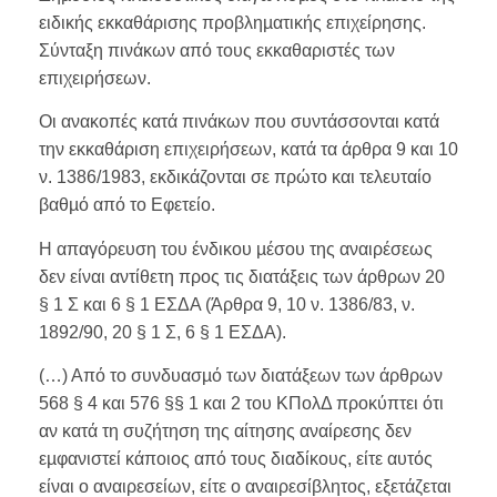
ειδικής εκκαθάρισης προβληµατικής επιχείρησης.
Σύνταξη πινάκων από τους εκκαθαριστές των
επιχειρήσεων.
Οι ανακοπές κατά πινάκων που συντάσσονται κατά
την εκκαθάριση επιχειρήσεων, κατά τα άρθρα 9 και 10
ν. 1386/1983, εκδικάζονται σε πρώτο και τελευταίο
βαθµό από το Εφετείο.
Η απαγόρευση του ένδικου µέσου της αναιρέσεως
δεν είναι αντίθετη προς τις διατάξεις των άρθρων 20
§ 1 Σ και 6 § 1 ΕΣΔΑ (Άρθρα 9, 10 ν. 1386/83, ν.
1892/90, 20 § 1 Σ, 6 § 1 ΕΣΔΑ).
(…) Από το συνδυασµό των διατάξεων των άρθρων
568 § 4 και 576 §§ 1 και 2 του ΚΠολΔ προκύπτει ότι
αν κατά τη συζήτηση της αίτησης αναίρεσης δεν
εµφανιστεί κάποιος από τους διαδίκους, είτε αυτός
είναι ο αναιρεσείων, είτε ο αναιρεσίβλητος, εξετάζεται