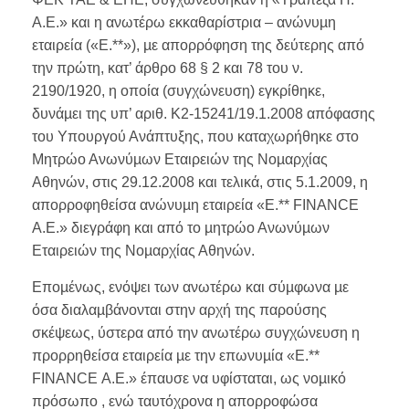
Α.Ε.» και η ανωτέρω εκκαθαρίστρια – ανώνυµη
εταιρεία («Ε.**»), µε απορρόφηση της δεύτερης από
την πρώτη, κατ’ άρθρο 68 § 2 και 78 του ν.
2190/1920, η οποία (συγχώνευση) εγκρίθηκε,
δυνάµει της υπ’ αριθ. Κ2-15241/19.1.2008 απόφασης
του Υπουργού Ανάπτυξης, που καταχωρήθηκε στο
Μητρώο Ανωνύµων Εταιρειών της Νοµαρχίας
Αθηνών, στις 29.12.2008 και τελικά, στις 5.1.2009, η
απορροφηθείσα ανώνυµη εταιρεία «Ε.** FINANCE
Α.Ε.» διεγράφη και από το µητρώο Ανωνύµων
Εταιρειών της Νοµαρχίας Αθηνών.
Εποµένως, ενόψει των ανωτέρω και σύµφωνα µε
όσα διαλαµβάνονται στην αρχή της παρούσης
σκέψεως, ύστερα από την ανωτέρω συγχώνευση η
προρρηθείσα εταιρεία µε την επωνυµία «Ε.**
FINANCE Α.Ε.» έπαυσε να υφίσταται, ως νοµικό
πρόσωπο , ενώ ταυτόχρονα η απορροφώσα