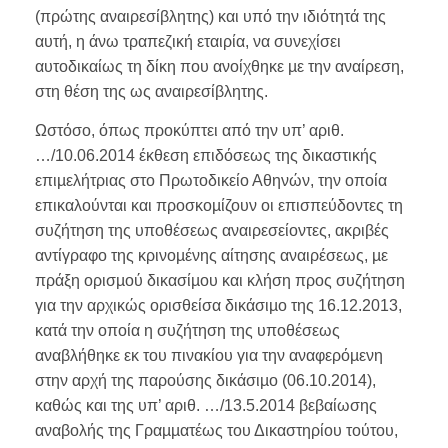
(πρώτης αναιρεσίβλητης) και υπό την ιδιότητά της
αυτή, η άνω τραπεζική εταιρία, να συνεχίσει
αυτοδικαίως τη δίκη που ανοίχθηκε µε την αναίρεση,
στη θέση της ως αναιρεσίβλητης.
Ωστόσο, όπως προκύπτει από την υπ’ αριθ.
…/10.06.2014 έκθεση επιδόσεως της δικαστικής
επιµελήτριας στο Πρωτοδικείο Αθηνών, την οποία
επικαλούνται και προσκοµίζουν οι επισπεύδοντες τη
συζήτηση της υποθέσεως αναιρεσείοντες, ακριβές
αντίγραφο της κρινοµένης αίτησης αναιρέσεως, µε
πράξη ορισµού δικασίµου και κλήση προς συζήτηση
για την αρχικώς ορισθείσα δικάσιµο της 16.12.2013,
κατά την οποία η συζήτηση της υποθέσεως
αναβλήθηκε εκ του πινακίου για την αναφερόµενη
στην αρχή της παρούσης δικάσιµο (06.10.2014),
καθώς και της υπ’ αριθ. …/13.5.2014 βεβαίωσης
αναβολής της Γραµµατέως του Δικαστηρίου τούτου,