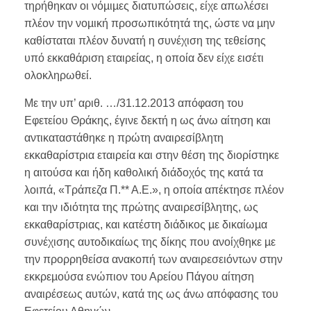
τηρήθηκαν οι νόµιµες διατυπώσεις, είχε απωλέσει
πλέον την νοµική προσωπικότητά της, ώστε να µην
καθίσταται πλέον δυνατή η συνέχιση της τεθείσης
υπό εκκαθάριση εταιρείας, η οποία δεν είχε εισέτι
ολοκληρωθεί.
Με την υπ’ αριθ. …/31.12.2013 απόφαση του
Εφετείου Θράκης, έγινε δεκτή η ως άνω αίτηση και
αντικαταστάθηκε η πρώτη αναιρεσίβλητη
εκκαθαρίστρια εταιρεία και στην θέση της διορίστηκε
η αιτούσα και ήδη καθολική διάδοχός της κατά τα
λοιπά, «Τράπεζα Π.** Α.Ε.», η οποία απέκτησε πλέον
και την ιδιότητα της πρώτης αναιρεσίβλητης, ως
εκκαθαρίστριας, και κατέστη διάδικος µε δικαίωµα
συνέχισης αυτοδικαίως της δίκης που ανοίχθηκε µε
την προρρηθείσα ανακοπή των αναιρεσειόντων στην
εκκρεµούσα ενώπιον του Αρείου Πάγου αίτηση
αναιρέσεως αυτών, κατά της ως άνω απόφασης του