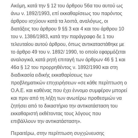
Ακόµη, κατά την § 12 του άρθρου 56α του αυτού ως
άνω ν. 1892/1993, επί εκκαθαρίσεως του παρόντος
άρθρου ισχύουν κατά τα λοιπά, αναλόγως, οι
διατάξεις του άρθρου 9 §§ 3 και 4 και του άρθρου 10
του ν. 1386/1983, κατά την παράγραφο δε 1 του
τελευταίου αυτού άρθρου, όπως αντικαταστάθηκε µε
το άρθρο 49 του ν. 1892/ 1990, το οποίο εφαρµόζεται
αναλογικά, κατά ρητή επιταγή των άρθρων 46 § 1 και
46α § 12 του προρρηθέντος ν. 1892/1990 και στη
διαδικασία ειδικής εκκαθαρίσεως των
προβληµατικών επιχειρήσεων «σε κάθε περίπτωση ο
Ο.Α.Ε. και καθένας που έχει έννοµο συµφέρον µπορεί
και πριν από τη λήξη των ανωτέρω προθεσµιών να
ζητήσει από το δικαστήριο την αντικατάσταση του
εκκαθαριστή εκθέτοντας τους λόγους που
επιβάλλουν την αντικατάσταση».
Περαιτέρω, στην περίπτωση συγχώνευσης