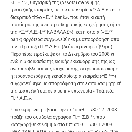
«Ε.Ξ.**», θυγατρική της (άλλοτε) ανώνυµης
τραπεζικής εταιρείας µε την επωνυµία «** Α.Ε.» και το
διακριτικό τίτλο «Ε.** bank», που ήταν κι αυτή
πιστώτρια της άνω προβληµατικής επιχείρησης (ήτοι
της «Ξ.** Α.Ε.-Ι.** ΚΑΒΑΛΑΣ»), και η οποία («Ε.**
bank) αργότερα συγχωνεύθηκε µε απορρόφηση από
την «Τράπεζα Π.** Α.Ε.» (δεύτερη αναιρεσίβλητη).
Περαιτέρω προέκυψε ότι το Δεκέµβριο του 2008 κι
ενώ η διαδικασία της ειδικής εκκαθάρρισης της ως
άνω προβληµατικής επιχείρησης εκκρεµούσε ακόµα,
η προαναφερόµενη εκκαθαρίστρια εταιρεία («Ε.**»)
συγχωνεύθηκε µε απορρόφηση στην αιτούσα µητρική
της τραπεζική εταιρεία µε την επωνυµία «Τράπεζα
Π.** Α.Ε.».
Συγκεκριµένα, µε βάση την υπ’ αριθ. …/30.12. 2008
πράξη του συµβολαιογράφου Π.** Σ.Β.**, που
καταχωρήθηκε νόµιµα στο υπ’ αριθ. …/30.1.2008
ΦΕΚ ΤΑΕ & ΕΠΕ, συγχωνεύθηκαν η «Τράπεζα Π.**