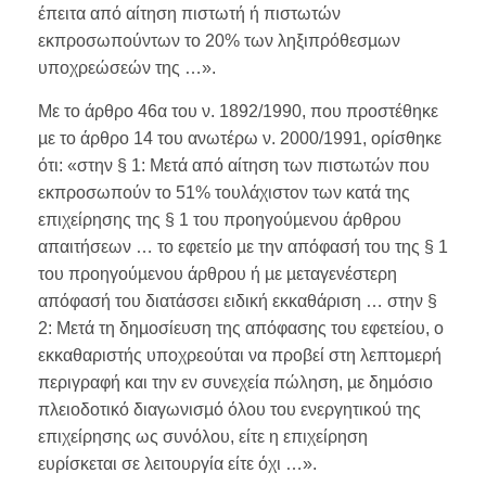
έπειτα από αίτηση πιστωτή ή πιστωτών
εκπροσωπούντων το 20% των ληξιπρόθεσµων
υποχρεώσεών της …».
Με το άρθρο 46α του ν. 1892/1990, που προστέθηκε
µε το άρθρο 14 του ανωτέρω ν. 2000/1991, ορίσθηκε
ότι: «στην § 1: Μετά από αίτηση των πιστωτών που
εκπροσωπούν το 51% τουλάχιστον των κατά της
επιχείρησης της § 1 του προηγούµενου άρθρου
απαιτήσεων … το εφετείο µε την απόφασή του της § 1
του προηγούµενου άρθρου ή µε µεταγενέστερη
απόφασή του διατάσσει ειδική εκκαθάριση … στην §
2: Μετά τη δηµοσίευση της απόφασης του εφετείου, ο
εκκαθαριστής υποχρεούται να προβεί στη λεπτοµερή
περιγραφή και την εν συνεχεία πώληση, µε δηµόσιο
πλειοδοτικό διαγωνισµό όλου του ενεργητικού της
επιχείρησης ως συνόλου, είτε η επιχείρηση
ευρίσκεται σε λειτουργία είτε όχι …».