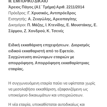
IΙΙ. ΕΜΠΟΡΙΚΟ ΔΙΚΑΙΟ
Άρειος Πάγος (Α1΄ Τµήµα) Αριθ. 2211/2014
Πρόεδρος:
Γ. Χρυσικός, Αντιπρόεδρος
Εισηγητής:
Α. Ζευγώλης, Αρεοπαγίτης
Δικηγόροι:
Π. Μάζης, Ι. Κτενίδης, Ε. Μουστάκης, Ε.
Σύρµου, Ζ. Χονδρού, Κ. Τσενές
Ειδική εκκαθάριση επιχειρήσεων. Διορισµός
ειδικού εκκαθαριστή από το Εφετείο.
Συγχώνευση ανώνυµων εταιριών µε
απορρόφηση. Απορρόφηση εκκαθαρίστριας
εταιρίας.
Η συγχωνευόµενη εταιρία παύει να υφίσταται χωρίς
να µεσολαβήσει εκκαθάριση, εξαφανιζόµενη ως
υποκείµενο δικαιωµάτων και υποχρεώσεων.
Η νέα εταιρία, υποκαθίσταται αυτοδικαίως και