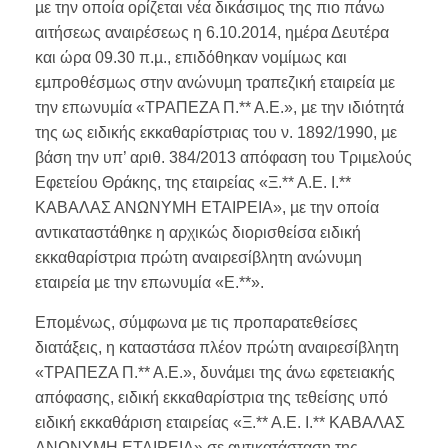
µε την οποία ορίζεται νέα δικάσιµος της πιο πάνω
αιτήσεως αναιρέσεως η 6.10.2014, ηµέρα Δευτέρα
και ώρα 09.30 π.µ., επιδόθηκαν νοµίµως και
εµπροθέσµως στην ανώνυµη τραπεζική εταιρεία µε
την επωνυµία «ΤΡΑΠΕΖΑ Π.** Α.Ε.», µε την ιδιότητά
της ως ειδικής εκκαθαρίστριας του ν. 1892/1990, µε
βάση την υπ’ αριθ. 384/2013 απόφαση του Τριµελούς
Εφετείου Θράκης, της εταιρείας «Ξ.** Α.Ε. Ι.**
ΚΑΒΑΛΑΣ ΑΝΩΝΥΜΗ ΕΤΑΙΡΕΙΑ», µε την οποία
αντικαταστάθηκε η αρχικώς διορισθείσα ειδική
εκκαθαρίστρια πρώτη αναιρεσίβλητη ανώνυµη
εταιρεία µε την επωνυµία «Ε.**».
Εποµένως, σύµφωνα µε τις προπαρατεθείσες
διατάξεις, η καταστάσα πλέον πρώτη αναιρεσίβλητη
«ΤΡΑΠΕΖΑ Π.** Α.Ε.», δυνάµει της άνω εφετειακής
απόφασης, ειδική εκκαθαρίστρια της τεθείσης υπό
ειδική εκκαθάριση εταιρείας «Ξ.** Α.Ε. Ι.** ΚΑΒΑΛΑΣ
ΑΝΩΝΥΜΗ ΕΤΑΙΡΕΙΑ» σε αντικατάσταση της