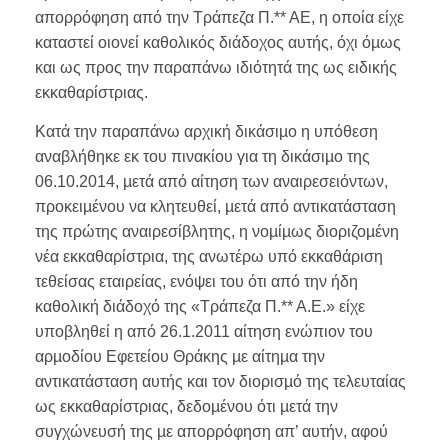
απορρόφηση από την Τράπεζα Π.** ΑΕ, η οποία είχε
καταστεί οιονεί καθολικός διάδοχος αυτής, όχι όµως
και ως προς την παραπάνω ιδιότητά της ως ειδικής
εκκαθαρίστριας.
Κατά την παραπάνω αρχική δικάσιµο η υπόθεση
αναβλήθηκε εκ του πινακίου για τη δικάσιµο της
06.10.2014, µετά από αίτηση των αναιρεσειόντων,
προκειµένου να κλητευθεί, µετά από αντικατάσταση
της πρώτης αναιρεσίβλητης, η νοµίµως διοριζοµένη
νέα εκκαθαρίστρια, της ανωτέρω υπό εκκαθάριση
τεθείσας εταιρείας, ενόψει του ότι από την ήδη
καθολική διάδοχό της «Τράπεζα Π.** Α.Ε.» είχε
υποβληθεί η από 26.1.2011 αίτηση ενώπιον του
αρµοδίου Εφετείου Θράκης µε αίτηµα την
αντικατάσταση αυτής και τον διορισµό της τελευταίας
ως εκκαθαρίστριας, δεδοµένου ότι µετά την
συγχώνευσή της µε απορρόφηση απ’ αυτήν, αφού