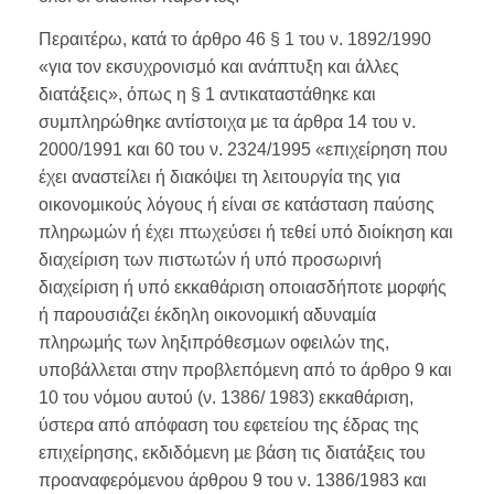
Περαιτέρω, κατά το άρθρο 46 § 1 του ν. 1892/1990
«για τον εκσυχρονισµό και ανάπτυξη και άλλες
διατάξεις», όπως η § 1 αντικαταστάθηκε και
συµπληρώθηκε αντίστοιχα µε τα άρθρα 14 του ν.
2000/1991 και 60 του ν. 2324/1995 «επιχείρηση που
έχει αναστείλει ή διακόψει τη λειτουργία της για
οικονοµικούς λόγους ή είναι σε κατάσταση παύσης
πληρωµών ή έχει πτωχεύσει ή τεθεί υπό διοίκηση και
διαχείριση των πιστωτών ή υπό προσωρινή
διαχείριση ή υπό εκκαθάριση οποιασδήποτε µορφής
ή παρουσιάζει έκδηλη οικονοµική αδυναµία
πληρωµής των ληξιπρόθεσµων οφειλών της,
υποβάλλεται στην προβλεπόµενη από το άρθρο 9 και
10 του νόµου αυτού (ν. 1386/ 1983) εκκαθάριση,
ύστερα από απόφαση του εφετείου της έδρας της
επιχείρησης, εκδιδόµενη µε βάση τις διατάξεις του
προαναφερόµενου άρθρου 9 του ν. 1386/1983 και