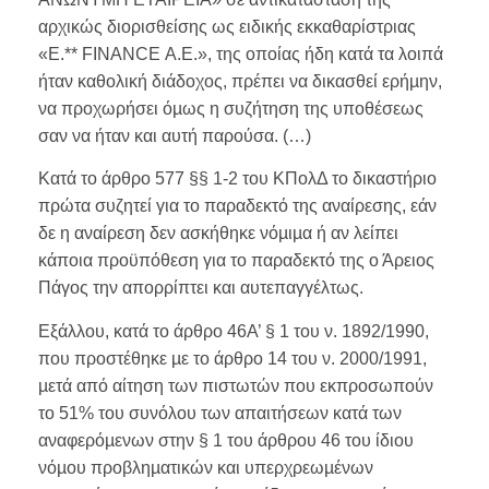
αρχικώς διορισθείσης ως ειδικής εκκαθαρίστριας
«Ε.** FINANCE Α.Ε.», της οποίας ήδη κατά τα λοιπά
ήταν καθολική διάδοχος, πρέπει να δικασθεί ερήµην,
να προχωρήσει όµως η συζήτηση της υποθέσεως
σαν να ήταν και αυτή παρούσα. (…)
Κατά το άρθρο 577 §§ 1-2 του ΚΠολΔ το δικαστήριο
πρώτα συζητεί για το παραδεκτό της αναίρεσης, εάν
δε η αναίρεση δεν ασκήθηκε νόµιµα ή αν λείπει
κάποια προϋπόθεση για το παραδεκτό της ο Άρειος
Πάγος την απορρίπτει και αυτεπαγγέλτως.
Εξάλλου, κατά το άρθρο 46Α’ § 1 του ν. 1892/1990,
που προστέθηκε µε το άρθρο 14 του ν. 2000/1991,
µετά από αίτηση των πιστωτών που εκπροσωπούν
το 51% του συνόλου των απαιτήσεων κατά των
αναφερόµενων στην § 1 του άρθρου 46 του ίδιου
νόµου προβληµατικών και υπερχρεωµένων