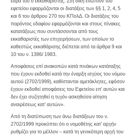
έδρα του ο εκκαθαριστής. Στη δίκη ενώπιον του
εφετείου εφαρµόζονται οι διατάξεις των §§ 1, 2, 4, 5
και 6 του άρθρου 270 του ΚΠολΔ. Οι διατάξεις του
παρόντος εδαφίου εφαρµόζονται και στους πίνακες
κατατάξεως που συντάσσονται από τους
εκκαθαριστές των επιχειρήσεων, των οποίων το
καθεστώς εκκαθάρισης διέπεται από τα άρθρα 9 και
10 του ν. 1386/ 1983.
Αποφάσεις επί ανακοπών κατά πινάκων κατάταξης
που έχουν εκδοθεί κατά την έναρξη ισχύος του νόµου
αυτού (2702/1999), καθίστανται αµετάκλητες, εφόσον
έχουν εκδοθεί αποφάσεις του Εφετείου επ’ αυτών και
δεν έχει συζητηθεί η τυχόν ασκηθείσα αίτηση
αναιρέσεως κατ’ αυτών».
Από τη διατύπωση των άνω διατάξεων του ν.
2702/1999 προκύπτει ότι ο νοµοθέτης κατ’ αρχήν
ρυθµίζει για το µέλλον – κατά τη γενικότερη αρχή του