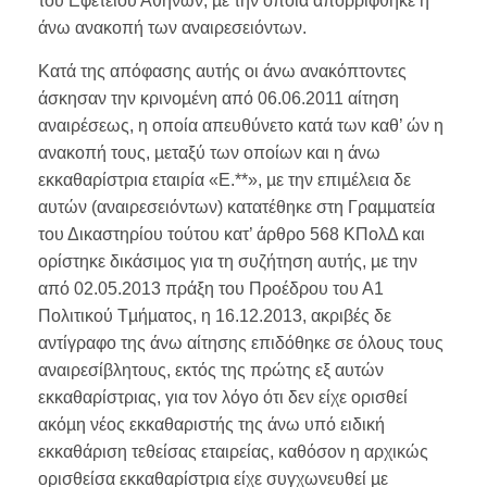
του Εφετείου Αθηνών, µε την οποία απορρίφθηκε η
άνω ανακοπή των αναιρεσειόντων.
Κατά της απόφασης αυτής οι άνω ανακόπτοντες
άσκησαν την κρινοµένη από 06.06.2011 αίτηση
αναιρέσεως, η οποία απευθύνετο κατά των καθ’ ών η
ανακοπή τους, µεταξύ των οποίων και η άνω
εκκαθαρίστρια εταιρία «Ε.**», µε την επιµέλεια δε
αυτών (αναιρεσειόντων) κατατέθηκε στη Γραµµατεία
του Δικαστηρίου τούτου κατ’ άρθρο 568 ΚΠολΔ και
ορίστηκε δικάσιµος για τη συζήτηση αυτής, µε την
από 02.05.2013 πράξη του Προέδρου του Α1
Πολιτικού Τµήµατος, η 16.12.2013, ακριβές δε
αντίγραφο της άνω αίτησης επιδόθηκε σε όλους τους
αναιρεσίβλητους, εκτός της πρώτης εξ αυτών
εκκαθαρίστριας, για τον λόγο ότι δεν είχε ορισθεί
ακόµη νέος εκκαθαριστής της άνω υπό ειδική
εκκαθάριση τεθείσας εταιρείας, καθόσον η αρχικώς
ορισθείσα εκκαθαρίστρια είχε συγχωνευθεί µε