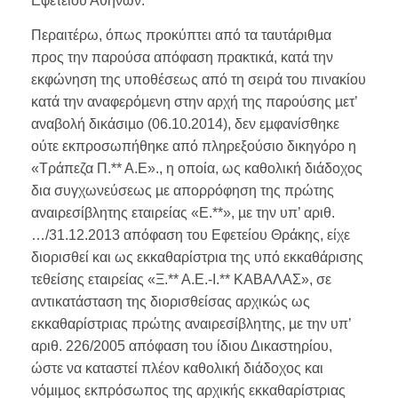
Εφετείου Αθηνών.
Περαιτέρω, όπως προκύπτει από τα ταυτάριθµα
προς την παρούσα απόφαση πρακτικά, κατά την
εκφώνηση της υποθέσεως από τη σειρά του πινακίου
κατά την αναφερόµενη στην αρχή της παρούσης µετ’
αναβολή δικάσιµο (06.10.2014), δεν εµφανίσθηκε
ούτε εκπροσωπήθηκε από πληρεξούσιο δικηγόρο η
«Τράπεζα Π.** Α.Ε»., η οποία, ως καθολική διάδοχος
δια συγχωνεύσεως µε απορρόφηση της πρώτης
αναιρεσίβλητης εταιρείας «Ε.**», µε την υπ’ αριθ.
…/31.12.2013 απόφαση του Εφετείου Θράκης, είχε
διορισθεί και ως εκκαθαρίστρια της υπό εκκαθάρισης
τεθείσης εταιρείας «Ξ.** Α.Ε.-Ι.** ΚΑΒΑΛΑΣ», σε
αντικατάσταση της διορισθείσας αρχικώς ως
εκκαθαρίστριας πρώτης αναιρεσίβλητης, µε την υπ’
αριθ. 226/2005 απόφαση του ίδιου Δικαστηρίου,
ώστε να καταστεί πλέον καθολική διάδοχος και
νόµιµος εκπρόσωπος της αρχικής εκκαθαρίστριας