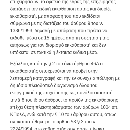
επιχειρήσεων, το εφετείο της έδρας της επιχείρησης
διατάσσει την ειδική εκκαθάριση αυτής και διορίζει
εκκαθαριστή, µε απόφασή του που εκδίδεται
σύµφωνα µε τις διατάξεις του άρθρου 9 του ν.
1386/1993, δηλαδή µε απόφαση που πρέπει να
εκδοθεί µέσα σε 15 ηµέρες από τη συζήτηση της
αιτήσεως για τον διορισµό εκκαθαριστή και δεν
υπόκειται σε τακτικά ή έκτακτα ένδικα µέσα.
Εξάλλου, κατά την § 2 του άνω άρθρου 46Α ο
εκκαθαριστής υποχρεούται να προβεί στην
λεπτοµερή καταγραφή και την εν συνεχεία πώληση µε
δηµόσιο πλειοδοτικό διαγωνισµό όλου του
ενεργητικού της επιχείρησης ως συνόλου και κατά
την § 8 του ίδιου άρθρου, το προϊόν της εκκαθάρισης
επέχει θέση πλειστηριάσµατος των άρθρων 1004 επ.
ΚΠολΔ, ενώ κατά την § 10 του άρθρου αυτού, όπως
αντικαταστάθηκε µε το άρθρο 53 § 3 του ν.
2224/1994, ο εκκαθαριστής συντάσσει πίνακα